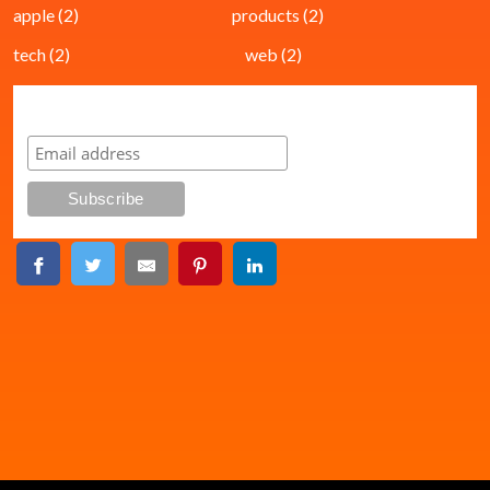
apple
(2)
products
(2)
tech
(2)
web
(2)
Subscribe to our mailing list