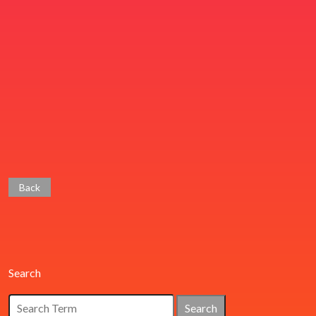
Back
Search
Search