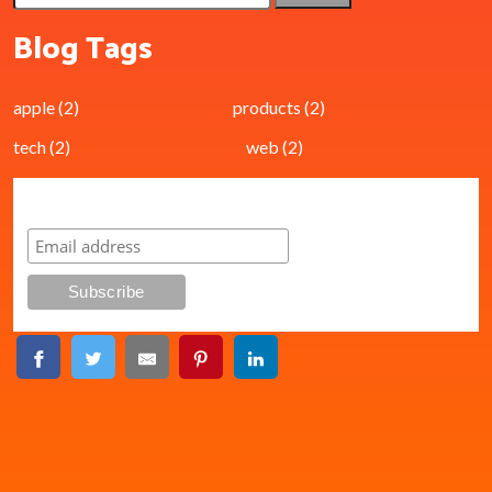
Blog Tags
apple
(2)
products
(2)
tech
(2)
web
(2)
Subscribe to our mailing list